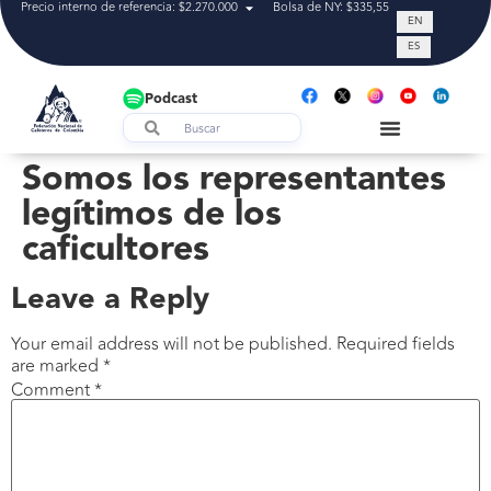
Precio interno de referencia: $2.270.000
Bolsa de NY: $335,55
Tasa de cam
EN
ES
Podcast
Somos los representantes
legítimos de los
caficultores
Leave a Reply
Your email address will not be published.
Required fields
are marked
*
Comment
*