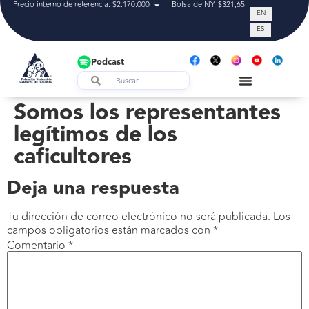
Precio interno de referencia: $2.170.000
Bolsa de NY: $321,65
Tasa de cam
EN
ES
Podcast
Somos los representantes
legítimos de los
caficultores
Deja una respuesta
Tu dirección de correo electrónico no será publicada.
Los
campos obligatorios están marcados con
*
Comentario
*