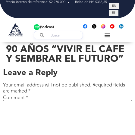
Precio interno de referencia: $2.270.000
Bolsa de NY: $335,55
Tasa de cam
EN
ES
Podcast
90 AÑOS “VIVIR EL CAFE
Y SEMBRAR EL FUTURO”
Leave a Reply
Your email address will not be published.
Required fields
are marked
*
Comment
*