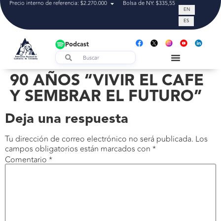
Precio interno de referencia: $2.270.000
Bolsa de NY: $335,55
Tasa de cam
EN
ES
Podcast
90 AÑOS “VIVIR EL CAFE
Y SEMBRAR EL FUTURO”
Deja una respuesta
Tu dirección de correo electrónico no será publicada.
Los
campos obligatorios están marcados con
*
Comentario
*