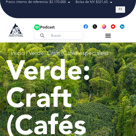
Precio interno de referencia: $2.170.000
Bolsa de NY: $321,65
Tasa de cam
ES
Podcast
Inicio
|
Verde: Craft (Cafés especiales)
Verde:
Craft
(Cafés