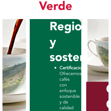
Verde
Regionales
y
sostenible
Certificaciones:
Ofrecemos
cafés
con
enfoque
sostenible
y de
calidad