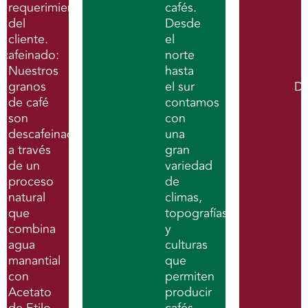
requerimientos
cafés.
del
Desde
cliente.
el
scafeinado:
norte
Nuestros
hasta
granos
el sur
De
de café
contamos
son
con
descafeinados
una
a través
gran
de un
variedad
proceso
de
natural
climas,
que
topografías
combina
y
agua
culturas
manantial
que
con
permiten
Acetato
producir
de Etilo
cafés