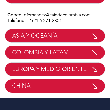
Correo:
gfernandez@cafedecolombia.com
Teléfono:
+1(212) 271-8801
ASIA Y OCEANÍA
COLOMBIA Y LATAM
EUROPA Y MEDIO ORIENTE
CHINA