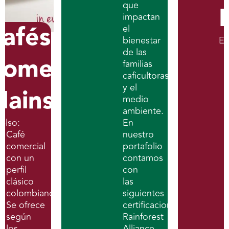
que
impactan
afés
el
bienestar
Ex
de las
omerciales
familias
caficultoras
y el
ainstream
medio
ambiente.
celso:
En
Café
nuestro
comercial
portafolio
con un
contamos
perfil
con
clásico
las
colombiano.
siguientes
Se ofrece
certificaciones
según
Rainforest
los
Alliance,