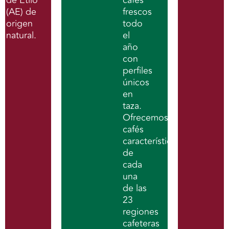
(AE) de
frescos
origen
todo
natural.
el
año
con
perfiles
únicos
en
taza.
Ofrecemos
cafés
característicos
de
cada
una
de las
23
regiones
cafeteras