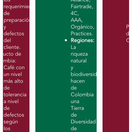
requerimientos
Fairtrade,
de
4C,
preparación
AAA,
y
Orgánico,
Pr
defectos
Practices.
d
del
Regiones:
C
cliente.
La
ducto de
riqueza
lombia:
natural
Café con
y
un nivel
biodiversidad
más alto
hacen
de
de
tolerancia
Colombia
a nivel
una
de
Tierra
defectos
de
según
Diversidad
los
de