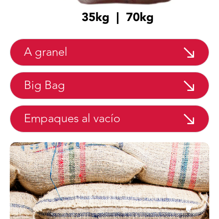
A granel
Big Bag
Empaques al vacío