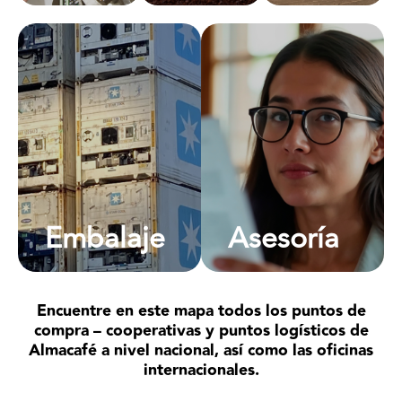
agregando
valor al
café.
Ofrecemos
Asesoramos y
servicios logísticos
gestionamos las
a la carga
operaciones de
desarrollando
exportación de
embalajes según las
Colombia a
necesidades
cualquier parte del
comerciales del
mundo en
cliente: sacos, cajas
pequeñas y grandes
al vacío, granel, etc.
cantidades.
Embalaje
Asesoría
Encuentre en este mapa todos los puntos de
compra – cooperativas y puntos logísticos de
Almacafé a nivel nacional, así como las oficinas
internacionales.