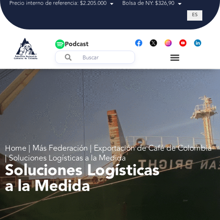
Precio interno de referencia: $2.205.000
Bolsa de NY: $326,90
Tasa de cam
ES
Podcast
Home | Más Federación | Exportación de Café de Colombia
| Soluciones Logísticas a la Medida
Soluciones Logísticas
a la Medida