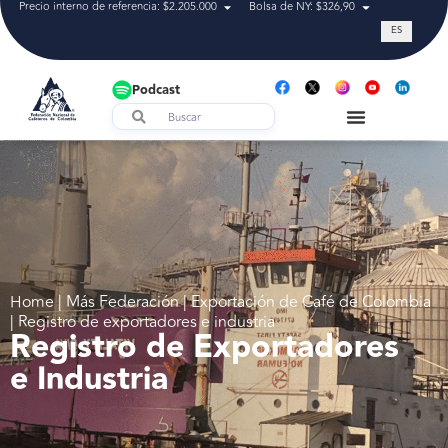
Precio interno de referencia: $2.205.000
Bolsa de NY: $326,90
Tasa de cam
ES
Podcast
Home | Más Federación | Exportación de Café de Colombia
| Registro de exportadores e industria
Registro de Exportadores
e Industria