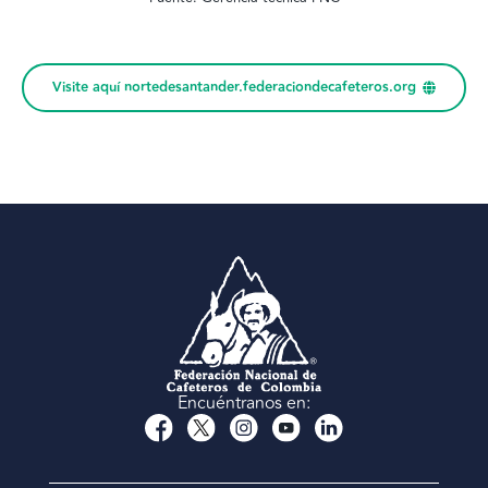
Visite aquí nortedesantander.federaciondecafeteros.org
Encuéntranos en: