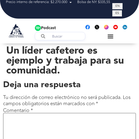
Precio interno de referencia: $2.270.000
Bolsa de NY: $335,55
Tasa de cam
EN
ES
Podcast
Un líder cafetero es
ejemplo y trabaja para su
comunidad.
Deja una respuesta
Tu dirección de correo electrónico no será publicada.
Los
campos obligatorios están marcados con
*
Comentario
*