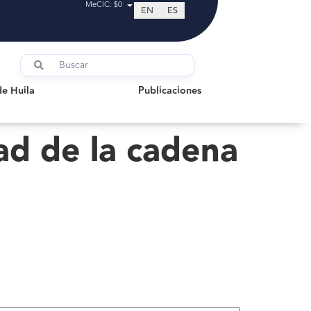
MeCIC: $0
EN
ES
uila
Publicaciones
de Huila
Publicaciones
ad de la cadena