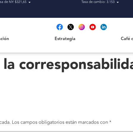
sa de NY: $321,65
Tasa de cambio: 3.153
Estrategia
Café de H
t
ción
Estrategia
Café 
 la corresponsabilid
cada.
Los campos obligatorios están marcados con
*