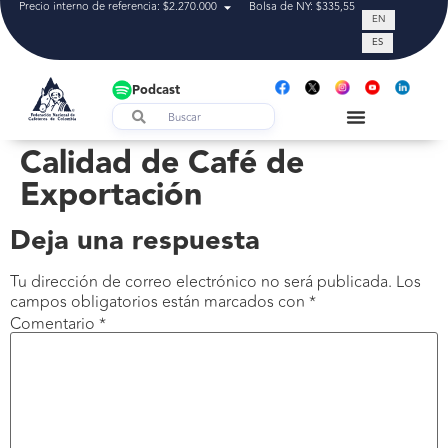
Precio interno de referencia: $2.270.000
Bolsa de NY: $335,55
Tasa de cam
EN
ES
Podcast
Calidad de Café de
Exportación
Deja una respuesta
Tu dirección de correo electrónico no será publicada.
Los
campos obligatorios están marcados con
*
Comentario
*