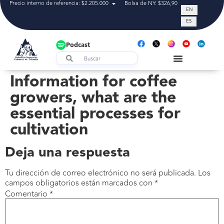
Precio interno de referencia: $2.205.000
Bolsa de NY: $326,90
Tasa de cam
EN
ES
Podcast
Information for coffee
growers, what are the
essential processes for
cultivation
Deja una respuesta
Tu dirección de correo electrónico no será publicada.
Los
campos obligatorios están marcados con
*
Comentario
*