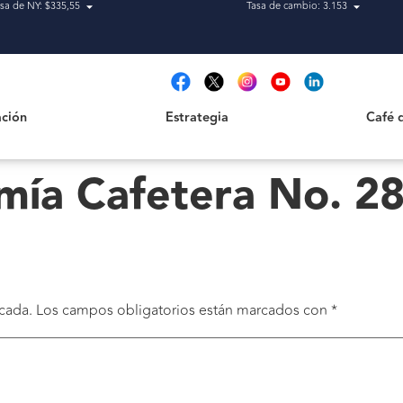
sa de NY: $335,55
Tasa de cambio: 3.153
Estrategia
Café de H
t
ción
Estrategia
Café 
mía Cafetera No. 2
cada.
Los campos obligatorios están marcados con
*