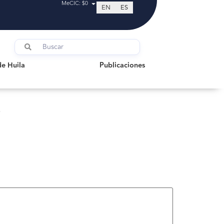
MeCIC: $0
EN
ES
uila
Publicaciones
de Huila
Publicaciones
8