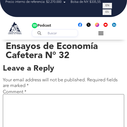
Precio interno de referencia: $2.270.000
Bolsa de NY: $335,55
Tasa de cam
EN
ES
Podcast
Ensayos de Economía
Cafetera N° 32
Leave a Reply
Your email address will not be published.
Required fields
are marked
*
Comment
*