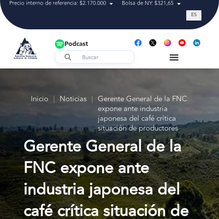
Precio interno de referencia: $2.170.000
Bolsa de NY: $321,65
Tasa de cam
ES
Podcast
Inicio
|
Noticias
|
Gerente General de la FNC
expone ante industria
japonesa del café crítica
situación de productores
Gerente General de la
FNC expone ante
industria japonesa del
café crítica situación de