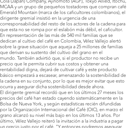
Cola (Japan) Company, Ajinomoto (AGF), Tokyo Allied, Itochu,
MCAA y un grupo de pequeños tostadores que compran café
Emerald Mountain (marca de los caficultores colombianos), el
dirigente gremial insistió en la urgencia de una
corresponsabilidad del resto de los actores de la cadena para
que esta no se rompa por el eslabón más débil, el caficultor.
En representación de las más de 540 mil familias que se
dedican al cultivo del café en Colombia, Vélez Vallejo alertó
sobre la grave situación que aqueja a 25 millones de familias
que derivan su sustento del cultivo del grano en el
mundo. También advirtió que, si el productor no recibe un
precio que le permita cubrir sus costos y obtener una
rentabilidad digna, dejará de cultivar café y este producto
básico empezará a escasear, amenazando la sostenibilidad de
la cadena en su conjunto, por lo que es mejor evitar que esto
ocurra y asegurar dicha sostenibilidad desde ahora.
El dirigente gremial recordó que en los últimos 27 meses los
precios del café han estado cayendo sistemáticamente en la
Bolsa de Nueva York, y según estadísticas recién difundidas
por la Organización Internacional del Café (OIC), en marzo el
grano alcanzó su nivel más bajo en los últimos 13 años. Por
último, Vélez Vallejo reiteró la invitación a la industria a pagar
un precio justo por el café. “Y entonces podremos asegurar