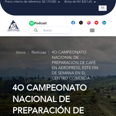
Precio interno de referencia: $2.170.000
Bolsa de NY: $321,65
Tasa de cam
ES
Podcast
Inicio
|
Noticias
|
4O CAMPEONATO
NACIONAL DE
PREPARACIÓN DE CAFÉ
EN AEROPRESS, ESTE FIN
DE SEMANA EN EL
CENTRO COMERCIA
4O CAMPEONATO
NACIONAL DE
PREPARACIÓN DE