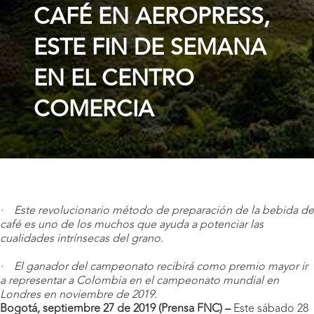
CAFÉ EN AEROPRESS,
ESTE FIN DE SEMANA
EN EL CENTRO
COMERCIA
· Este revolucionario método de preparación de la bebida de
café es uno de los muchos que ayuda a potenciar las
cualidades intrínsecas del grano.
· El ganador del campeonato recibirá como premio mayor ir
a representar a Colombia en el campeonato mundial en
Londres en noviembre de 2019.
Bogotá, septiembre 27 de 2019 (Prensa FNC) –
Este sábado 28