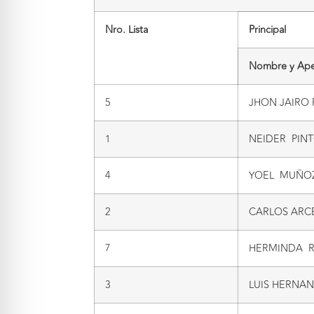
Nro. Lista
Principal
Nombre y Ape
5
JHON JAIRO
1
NEIDER PIN
4
YOEL MUÑOZ
2
CARLOS ARC
7
HERMINDA R
3
LUIS HERN