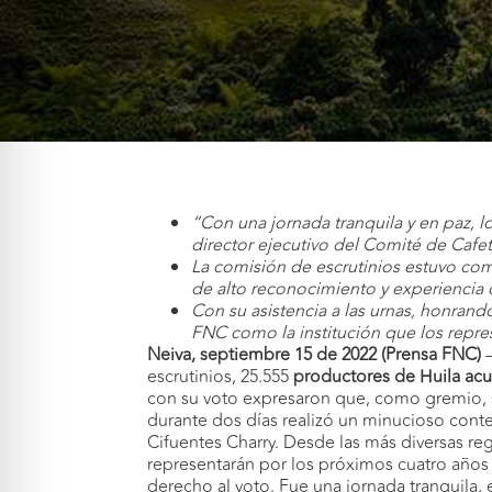
“Con una jornada tranquila y en paz, lo
director ejecutivo del Comité de Cafet
La comisión de escrutinios estuvo com
de alto reconocimiento y experiencia 
Con su asistencia a las urnas, honrando
FNC como la institución que los repres
Neiva, septiembre 15 de 2022 (Prensa FNC)
escrutinios, 25.555
productores de Huila acu
con su voto expresaron que, como gremio, so
durante dos días realizó un minucioso cont
Cifuentes Charry. Desde las más diversas reg
representarán por los próximos cuatro años 
derecho al voto. Fue una jornada tranquila,