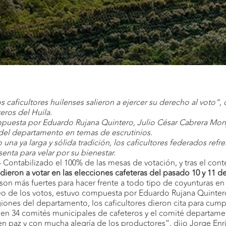
s caficultores huilenses salieron a ejercer su derecho al voto”,
eros del Huila.
puesta por Eduardo Rujana Quintero, Julio César Cabrera Monje
del departamento en temas de escrutinios.
 una ya larga y sólida tradición, los caficultores federados ref
enta para velar por su bienestar.
– Contabilizado el 100% de las mesas de votación, y tras el cont
dieron a votar en las elecciones cafeteras del pasado 10 y 11 
n más fuertes para hacer frente a todo tipo de coyunturas en 
eo de los votos, estuvo compuesta por Eduardo Rujana Quintero
iones del departamento, los caficultores dieron cita para cumplir
en 34 comités municipales de cafeteros y el comité departamenta
 en paz y con mucha alegría de los productores”, dijo Jorge En