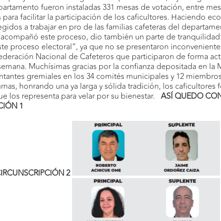
artamento fueron instaladas 331 mesas de votación, entre mesas 
para facilitar la participación de los caficultores. Haciendo e
elegidos a trabajar en pro de las familias cafeteras del departame
 acompañó este proceso, dio también un parte de tranquilid
e proceso electoral”, ya que no se presentaron inconvenientes
eración Nacional de Cafeteros que participaron de forma acti
semana. Muchísimas gracias por la confianza depositada en la 
ntantes gremiales en los 34 comités municipales y 12 miembro
urnas, honrando una ya larga y sólida tradición, los caficultore
ue los representa para velar por su bienestar.
ASÍ QUEDO CO
CIÓN 1
IRCUNSCRIPCIÓN 2