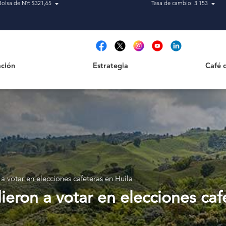
Bolsa de NY: $321,65
Tasa de cambio: 3.153
Estrategia
Café de H
t
ción
Estrategia
Café 
 a votar en elecciones cafeteras en Huila
ieron a votar en elecciones caf