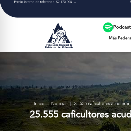
Precio interno de referencia: $2.170.000
Más Federación
Podcas
Más Federa
Inicio
|
Noticias
|
25.555 caficultores acudieron
25.555 caficultores acud