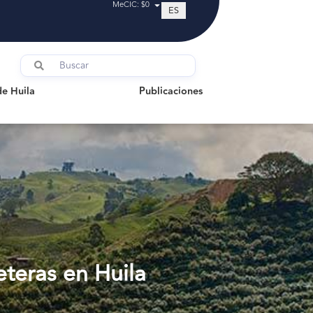
MeCIC: $0
ES
uila
Publicaciones
de Huila
Publicaciones
eteras en Huila