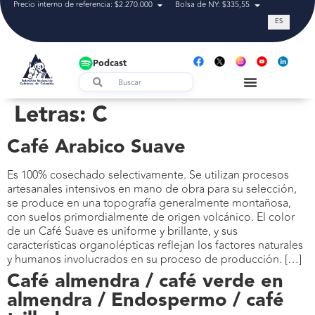
Precio interno de referencia: $2.270.000
Bolsa de NY: $335,55
Tasa de cam
ES
Podcast
Letras:
C
Café Arabico Suave
Es 100% cosechado selectivamente. Se utilizan procesos
artesanales intensivos en mano de obra para su selección,
se produce en una topografía generalmente montañosa,
con suelos primordialmente de origen volcánico. El color
de un Café Suave es uniforme y brillante, y sus
características organolépticas reflejan los factores naturales
y humanos involucrados en su proceso de producción. […]
Café almendra / café verde en
almendra / Endospermo / café