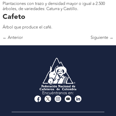
Plantaciones con trazo y densidad mayor o igual a 2.500
árboles, de variedades: Caturra y Castillo.
Cafeto
Árbol que produce el café.
←
Anterior
Siguiente
→
Encuéntranos en: