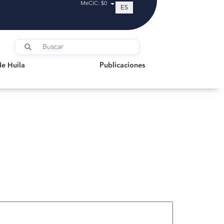
MeCIC: $0
ES
uila
Publicaciones
de Huila
Publicaciones