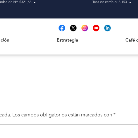
Bolsa de NY: $321,65
Tasa de cambio: 3.153
Estrategia
Café de H
t
ción
Estrategia
Café 
cada.
Los campos obligatorios están marcados con
*