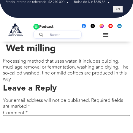
Precio interno de referencia: $2.270.000
Bolsa de NY: $335,55
Tasa de cam
EN
Podcast
Wet milling
Processing method that uses water. It includes pulping,
mucilage removal or fermentation, washing and drying. The
so-called washed, fine or mild coffees are produced in this
way.
Leave a Reply
Your email address will not be published.
Required fields
are marked
*
Comment
*