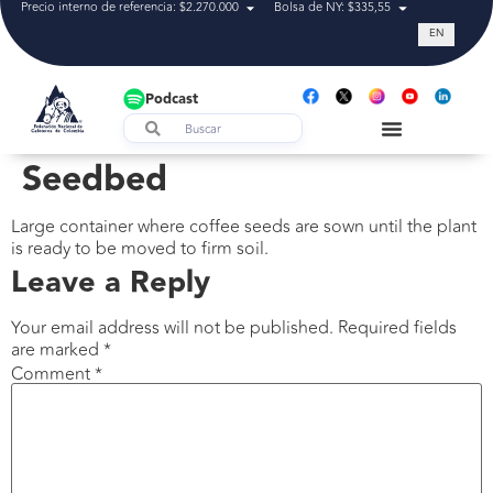
Precio interno de referencia: $2.270.000
Bolsa de NY: $335,55
Tasa de cam
EN
Podcast
Seedbed
Large container where coffee seeds are sown until the plant
is ready to be moved to firm soil.
Leave a Reply
Your email address will not be published.
Required fields
are marked
*
Comment
*