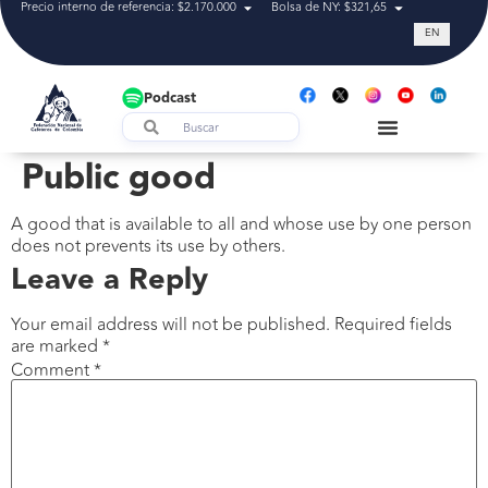
Precio interno de referencia: $2.170.000
Bolsa de NY: $321,65
Tasa de cam
EN
Podcast
Public good
A good that is available to all and whose use by one person
does not prevents its use by others.
Leave a Reply
Your email address will not be published.
Required fields
are marked
*
Comment
*