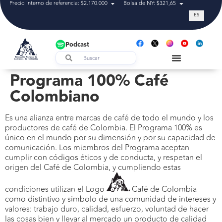
Precio interno de referencia: $2.170.000
Bolsa de NY: $321,65
Tasa de cam
ES
Podcast
Programa 100% Café
Colombiano
Es una alianza entre marcas de café de todo el mundo y los
productores de café de Colombia. El Programa 100% es
único en el mundo por su dimensión y por su capacidad de
comunicación. Los miembros del Programa aceptan
cumplir con códigos éticos y de conducta, y respetan el
origen del Café de Colombia, y cumpliendo estas
condiciones utilizan el Logo
Café de Colombia
como distintivo y símbolo de una comunidad de intereses y
valores: trabajo duro, calidad, esfuerzo, voluntad de hacer
las cosas bien y llevar al mercado un producto de calidad