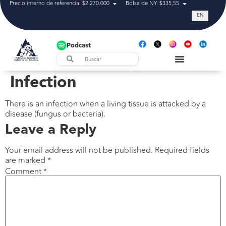
Precio interno de referencia: $2.270.000
Bolsa de NY: $335,55
Tasa de cam
EN
Podcast
Infection
There is an infection when a living tissue is attacked by a
disease (fungus or bacteria).
Leave a Reply
Your email address will not be published.
Required fields
are marked
*
Comment
*