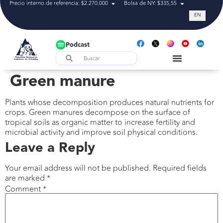
Precio interno de referencia: $2.270.000
Bolsa de NY: $335,55
Tasa de cam
EN
Podcast
Green manure
Plants whose decomposition produces natural nutrients for
crops. Green manures decompose on the surface of
tropical soils as organic matter to increase fertility and
microbial activity and improve soil physical conditions.
Leave a Reply
Your email address will not be published.
Required fields
are marked
*
Comment
*