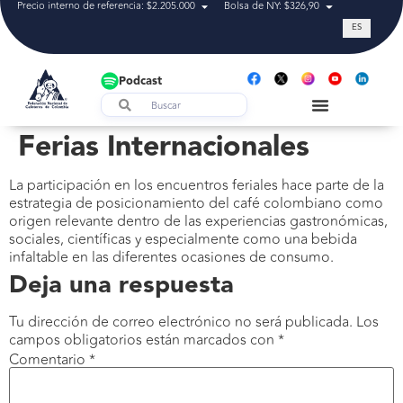
Precio interno de referencia: $2.205.000
Bolsa de NY: $326,90
Tasa de cam
ES
Podcast
Ferias Internacionales
La participación en los encuentros feriales hace parte de la
estrategia de posicionamiento del café colombiano como
origen relevante dentro de las experiencias gastronómicas,
sociales, científicas y especialmente como una bebida
infaltable en las diferentes ocasiones de consumo.
Deja una respuesta
Tu dirección de correo electrónico no será publicada.
Los
campos obligatorios están marcados con
*
Comentario
*