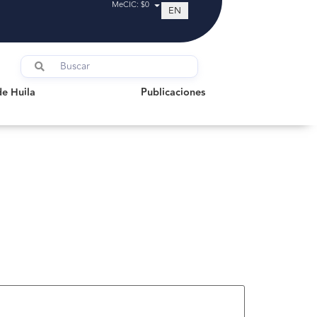
MeCIC: $0
EN
uila
Publicaciones
de Huila
Publicaciones