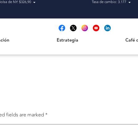
Bolsa de NY: $326,90
Tasa de cambio: 3.177
Estrategia
Café de H
t
ción
Estrategia
Café 
ed fields are marked
*