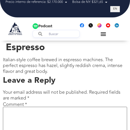
Precio interno de referencia: $2.170.000
Bolsa de NY: $321,65
Tasa de cam
EN
Podcast
Espresso
Italian-style coffee brewed in espresso machines. The
perfect espresso has hazel, slightly reddish crema, intense
flavor and great body.
Leave a Reply
Your email address will not be published.
Required fields
are marked
*
Comment
*