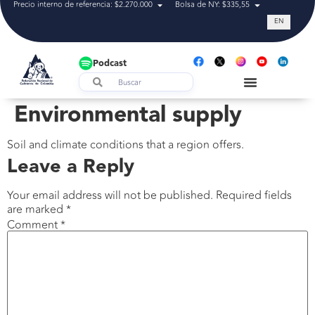
Precio interno de referencia: $2.270.000
Bolsa de NY: $335,55
Tasa de cam
EN
Podcast
Environmental supply
Soil and climate conditions that a region offers.
Leave a Reply
Your email address will not be published.
Required fields
are marked
*
Comment
*