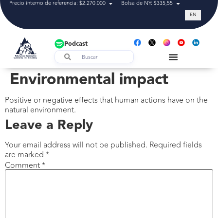
Precio interno de referencia: $2.270.000
Bolsa de NY: $335,55
Tasa de cam
EN
Podcast
Environmental impact
Positive or negative effects that human actions have on the
natural environment.
Leave a Reply
Your email address will not be published.
Required fields
are marked
*
Comment
*