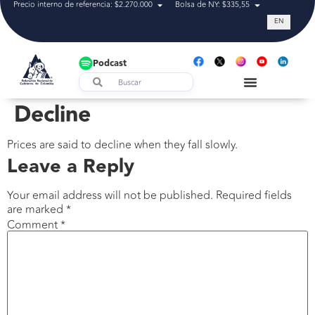
Precio interno de referencia: $2.270.000
Bolsa de NY: $335,55
Tasa de cam
EN
Podcast
Decline
Prices are said to decline when they fall slowly.
Leave a Reply
Your email address will not be published.
Required fields
are marked
*
Comment
*