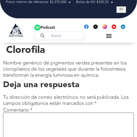
Precio interno de referencia: $2.270.000
Bolsa de NY: $335,55
Tasa de cam
ES
Podcast
Clorofila
Nombre genérico de pigmentos verdes presentes en los
cloroplastos de los vegetales que durante la fotosíntesis
transforman la energía luminosa en química.
Deja una respuesta
Tu dirección de correo electrónico no será publicada.
Los
campos obligatorios están marcados con
*
Comentario
*