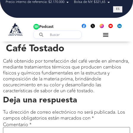
Precio interno de referencia: $2.170.000
Bolsa de NY: $321,65
Tasa de cam
ES
Podcast
Café Tostado
Café obtenido por torrefacción del café verde en almendra,
mediante tratamientos térmicos que producen cambios
físicos y químicos fundamentales en la estructura y
composición de la materia prima, brindándole
oscurecimiento en su color y desarrollando las
características de sabor de un café tostado.
Deja una respuesta
Tu dirección de correo electrónico no será publicada.
Los
campos obligatorios están marcados con
*
Comentario
*