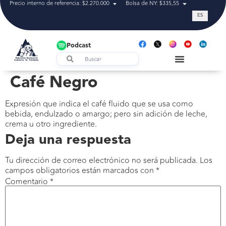
Precio interno de referencia: $2.270.000
Bolsa de NY: $335,55
Tasa de cam
ES
Podcast
Café Negro
Expresión que indica el café fluido que se usa como
bebida, endulzado o amargo; pero sin adición de leche,
crema u otro ingrediente.
Deja una respuesta
Tu dirección de correo electrónico no será publicada.
Los
campos obligatorios están marcados con
*
Comentario
*