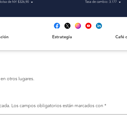
Bolsa de NY: $326,90
Tasa de cambio: 3.177
Estrategia
Café de H
t
ción
Estrategia
Café 
en otros lugares.
cada.
Los campos obligatorios están marcados con
*