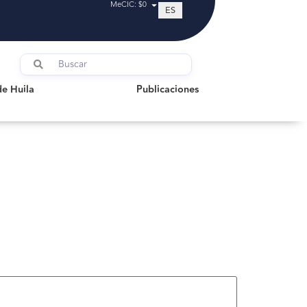
MeCIC: $0
ES
uila
Publicaciones
de Huila
Publicaciones