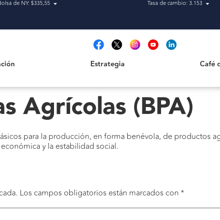
Bolsa de NY: $335,55
Tasa de cambio: 3.153
Estrategia
Café de H
t
ción
Estrategia
Café 
as Agrícolas (BPA)
 básicos para la producción, en forma benévola, de productos ag
 económica y la estabilidad social.
cada.
Los campos obligatorios están marcados con
*