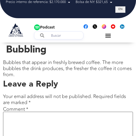
Precio interno de referencia: $2.170.000
Bolsa de NY: $321,65
Tasa de cam
EN
Podcast
Bubbling
Bubbles that appear in freshly brewed coffee. The more
bubbles the drink produces, the fresher the coffee it comes
from.
Leave a Reply
Your email address will not be published.
Required fields
are marked
*
Comment
*