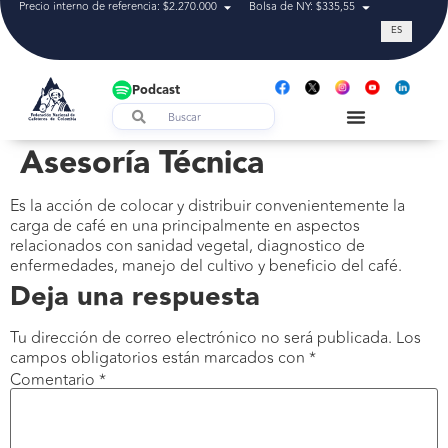
Precio interno de referencia: $2.270.000
Bolsa de NY: $335,55
Tasa de cam
ES
Podcast
Asesoría Técnica
Es la acción de colocar y distribuir convenientemente la
carga de café en una principalmente en aspectos
relacionados con sanidad vegetal, diagnostico de
enfermedades, manejo del cultivo y beneficio del café.
Deja una respuesta
Tu dirección de correo electrónico no será publicada.
Los
campos obligatorios están marcados con
*
Comentario
*