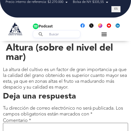
Precio interno de referencia: $2.270.000
Bolsa de NY: $335,55
Tasa de cam
ES
Podcast
Altura (sobre el nivel del
mar)
La altura del cultivo es un factor de gran importancia ya que
la calidad del grano obtenido es superior cuanto mayor sea
esta, ya que en zonas altas el fruto va madurando más
despacio y su calidad es mayor.
Deja una respuesta
Tu dirección de correo electrónico no será publicada.
Los
campos obligatorios están marcados con
*
Comentario
*