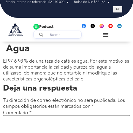
Precio interno de referencia: $2.170.000
Bolsa de NY: $321,65
Tasa de cam
ES
Podcast
Agua
El 97 ó 98 % de una taza de café es agua. Por este motivo es
de suma importancia la calidad y pureza del agua a
utilizarse, de manera que no enturbie ni modifique las
características organolépticas del café.
Deja una respuesta
Tu dirección de correo electrónico no será publicada.
Los
campos obligatorios están marcados con
*
Comentario
*