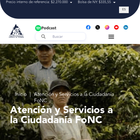
Precio interno de referencia: $2.270.000
Bolsa de NY: $335,55
Tasa de cam
ES
Podcast
Inicio
|
Atención y Servicios a la Ciudadanía
FoNC
Atención y Servicios a
la Ciudadanía FoNC