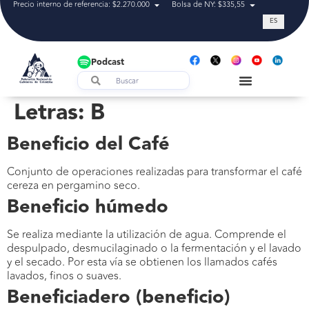
Precio interno de referencia: $2.270.000
Bolsa de NY: $335,55
Tasa de cam
ES
Podcast
Letras:
B
Beneficio del Café
Conjunto de operaciones realizadas para transformar el café
cereza en pergamino seco.
Beneficio húmedo
Se realiza mediante la utilización de agua. Comprende el
despulpado, desmucilaginado o la fermentación y el lavado
y el secado. Por esta vía se obtienen los llamados cafés
lavados, finos o suaves.
Beneficiadero (beneficio)